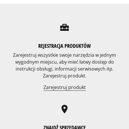
home_repair_service
REJESTRACJA PRODUKTÓW
Zarejestruj wszystkie swoje narzędzia w jednym
wygodnym miejscu, aby mieć łatwy dostęp do
instrukcji obsługi, informacji serwisowych itp.
Zarejestruj produkt.
Zarejestruj produkt
location_on
ZNAJDŹ SPRZEDAWCĘ