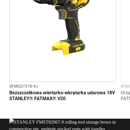
SFMCD721B-XJ
SFM
Bezszczotkowa wiertarko-wkrętarka udarowa 18V
Urz
STANLEY® FATMAX® V20
FAT