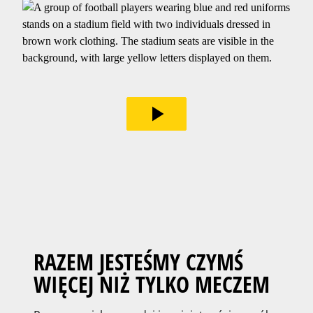
play_arrow
RAZEM JESTEŚMY CZYMŚ
WIĘCEJ NIŻ TYLKO MECZEM