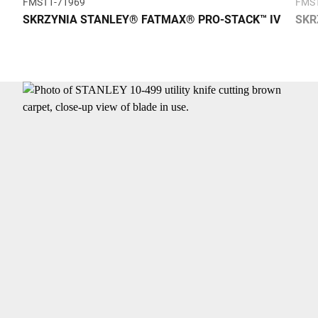
FMST1-71969
FMST
SKRZYNIA STANLEY® FATMAX® PRO-STACK™ IV
SKR