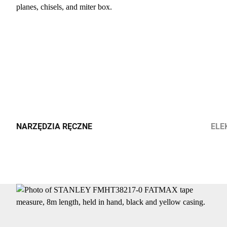
NARZĘDZIA RĘCZNE
ELE