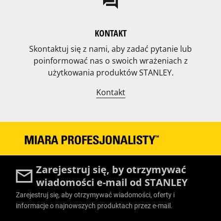
question_answer
KONTAKT
Skontaktuj się z nami, aby zadać pytanie lub
poinformować nas o swoich wrażeniach z
użytkowania produktów STANLEY.
Kontakt
Zarejestruj się, by otrzymywać
wiadomości e-mail od STANLEY
Zarejestruj się, aby otrzymywać wiadomości, oferty i
informacje o najnowszych produktach przez e-mail.