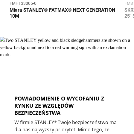
FMHT33005-0
FMST
Miara STANLEY® FATMAX® NEXT GENERATION
SKR
10M
25" 
POWIADOMIENIE O WYCOFANIU Z
RYNKU ZE WZGLĘDÓW
BEZPIECZEŃSTWA
W firmie STANLEY
Twoje bezpieczeństwo ma
®
dla nas najwyższy priorytet. Mimo tego, że