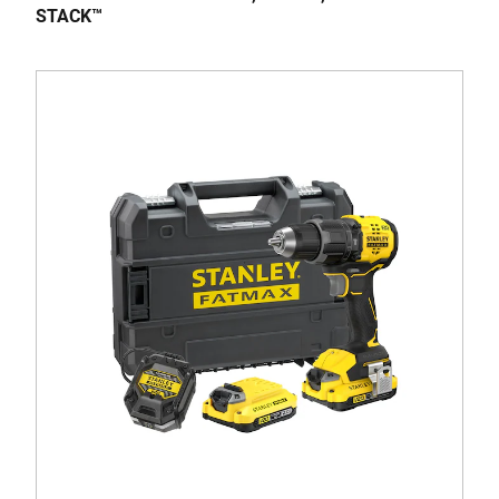
STACK™