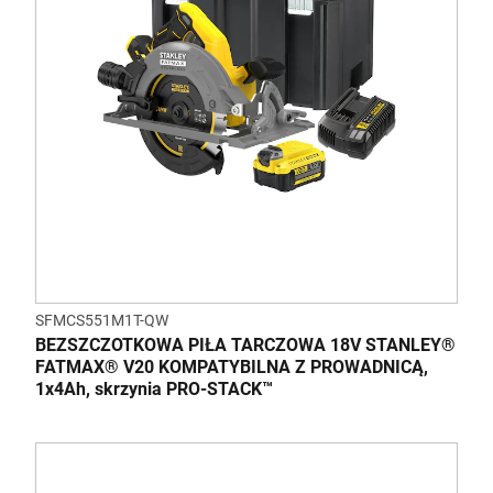
SFMCS551M1T-QW
BEZSZCZOTKOWA PIŁA TARCZOWA 18V STANLEY®
FATMAX® V20 KOMPATYBILNA Z PROWADNICĄ,
1x4Ah, skrzynia PRO-STACK™