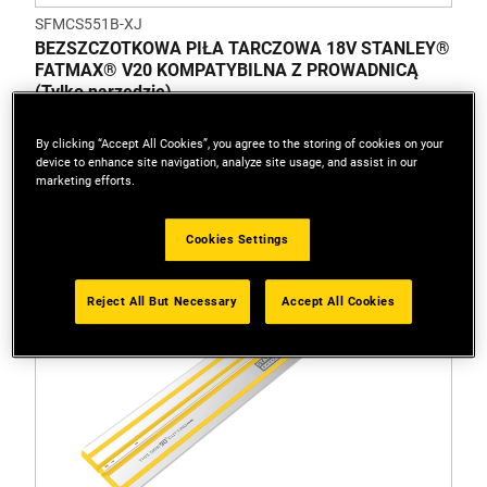
SFMCS551B-XJ
BEZSZCZOTKOWA PIŁA TARCZOWA 18V STANLEY®
FATMAX® V20 KOMPATYBILNA Z PROWADNICĄ
(Tylko narzędzie)
By clicking “Accept All Cookies”, you agree to the storing of cookies on your
device to enhance site navigation, analyze site usage, and assist in our
marketing efforts.
Cookies Settings
Reject All But Necessary
Accept All Cookies