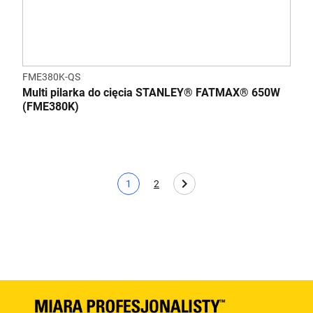
FME380K-QS
Multi pilarka do cięcia STANLEY® FATMAX® 650W
(FME380K)
1
2
Bieżąca strona
Page