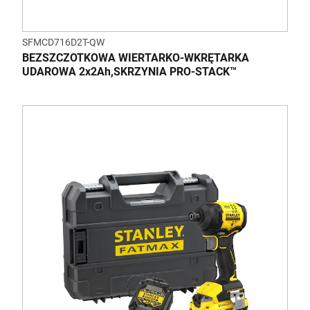
SFMCD716D2T-QW
BEZSZCZOTKOWA WIERTARKO-WKRĘTARKA
UDAROWA 2x2Ah,SKRZYNIA PRO-STACK™