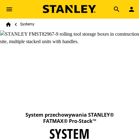
Skip to main content
Breadcrumb
Search
Systemy
Home
System przechowywania STANLEY®
FATMAX® Pro-Stack™
SYSTEM