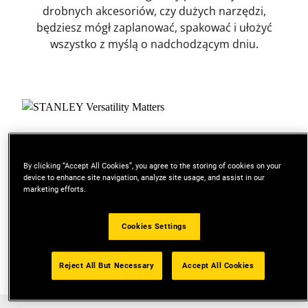
drobnych akcesoriów, czy dużych narzędzi,
będziesz mógł zaplanować, spakować i ułożyć
wszystko z myślą o nadchodzącym dniu.
By clicking “Accept All Cookies”, you agree to the storing of cookies on your
device to enhance site navigation, analyze site usage, and assist in our
play_arrow
marketing efforts.
Cookies Settings
Reject All But Necessary
Accept All Cookies