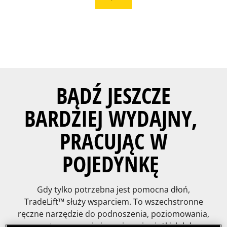
BĄDŹ JESZCZE
BARDZIEJ WYDAJNY,
PRACUJĄC W
POJEDYNKĘ
Gdy tylko potrzebna jest pomocna dłoń,
TradeLift™ służy wsparciem. To wszechstronne
ręczne narzędzie do podnoszenia, poziomowania,
przytrzymywania i rozpierania ciężkich lub