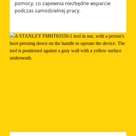
pomocy, co zapewnia niezbędne wsparcie
podczas samodzielnej pracy.