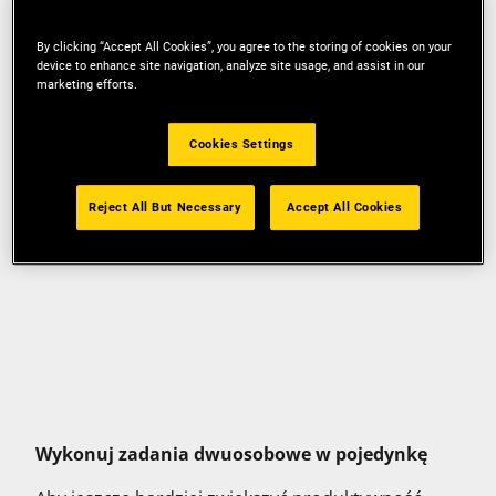
nieporęcznych przedmiotów. Oto, jak pomoże Ci w
kolejnym zadaniu.
By clicking “Accept All Cookies”, you agree to the storing of cookies on your
device to enhance site navigation, analyze site usage, and assist in our
marketing efforts.
Cookies Settings
Reject All But Necessary
Accept All Cookies
Wykonuj zadania dwuosobowe w pojedynkę