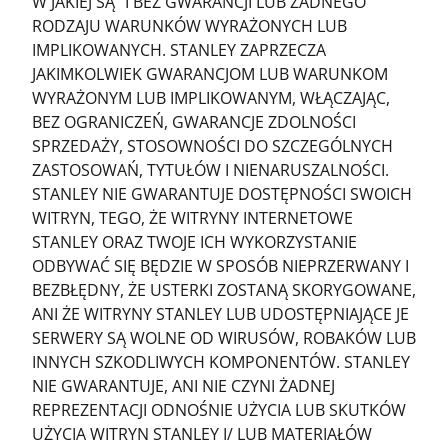
W JAKIEJ SĄ” I BEZ GWARANCJI LUB ŻADNEGO
RODZAJU WARUNKÓW WYRAŻONYCH LUB
IMPLIKOWANYCH. STANLEY ZAPRZECZA
JAKIMKOLWIEK GWARANCJOM LUB WARUNKOM
WYRAŻONYM LUB IMPLIKOWANYM, WŁĄCZAJĄC,
BEZ OGRANICZEŃ, GWARANCJE ZDOLNOŚCI
SPRZEDAŻY, STOSOWNOŚCI DO SZCZEGÓLNYCH
ZASTOSOWAŃ, TYTUŁÓW I NIENARUSZALNOŚCI.
STANLEY NIE GWARANTUJE DOSTĘPNOŚCI SWOICH
WITRYN, TEGO, ŻE WITRYNY INTERNETOWE
STANLEY ORAZ TWOJE ICH WYKORZYSTANIE
ODBYWAĆ SIĘ BĘDZIE W SPOSÓB NIEPRZERWANY I
BEZBŁĘDNY, ŻE USTERKI ZOSTANĄ SKORYGOWANE,
ANI ŻE WITRYNY STANLEY LUB UDOSTĘPNIAJĄCE JE
SERWERY SĄ WOLNE OD WIRUSÓW, ROBAKÓW LUB
INNYCH SZKODLIWYCH KOMPONENTÓW. STANLEY
NIE GWARANTUJE, ANI NIE CZYNI ŻADNEJ
REPREZENTACJI ODNOŚNIE UŻYCIA LUB SKUTKÓW
UŻYCIA WITRYN STANLEY I/ LUB MATERIAŁÓW