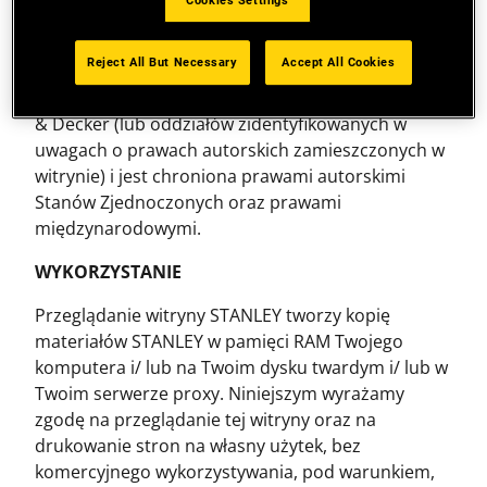
Cookies Settings
treści i są chronione prawami autorskimi Stanów
Zjednoczonych oraz prawami międzynarodowymi.
Reject All But Necessary
Accept All Cookies
Kompilacja wszystkich treści witryn internetowych
STANLEY stanowi wyłączną własność Stanley Black
& Decker (lub oddziałów zidentyfikowanych w
uwagach o prawach autorskich zamieszczonych w
witrynie) i jest chroniona prawami autorskimi
Stanów Zjednoczonych oraz prawami
międzynarodowymi.
WYKORZYSTANIE
Przeglądanie witryny STANLEY tworzy kopię
materiałów STANLEY w pamięci RAM Twojego
komputera i/ lub na Twoim dysku twardym i/ lub w
Twoim serwerze proxy. Niniejszym wyrażamy
zgodę na przeglądanie tej witryny oraz na
drukowanie stron na własny użytek, bez
komercyjnego wykorzystywania, pod warunkiem,