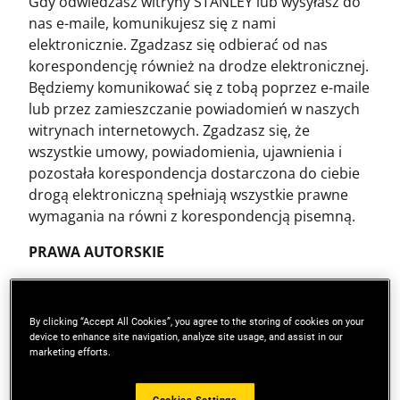
Gdy odwiedzasz witryny STANLEY lub wysyłasz do
nas e-maile, komunikujesz się z nami
elektronicznie. Zgadzasz się odbierać od nas
korespondencję również na drodze elektronicznej.
Będziemy komunikować się z tobą poprzez e-maile
lub przez zamieszczanie powiadomień w naszych
witrynach internetowych. Zgadzasz się, że
wszystkie umowy, powiadomienia, ujawnienia i
pozostała korespondencja dostarczona do ciebie
drogą elektroniczną spełniają wszystkie prawne
wymagania na równi z korespondencją pisemną.
PRAWA AUTORSKIE
Cała treść zawarta na stronach internetowych
STANLEY, taka jak tekst, grafika, znaki logo, ikony
By clicking “Accept All Cookies”, you agree to the storing of cookies on your
przycisków, obrazy, klipy audio, cyfrowe materiały
device to enhance site navigation, analyze site usage, and assist in our
przeznaczone do ściągnięcia, kompilacje danych i
marketing efforts.
oprogramowanie stanowią własność Stanley Black
& Decker, jego oddziałów lub dostawców tych