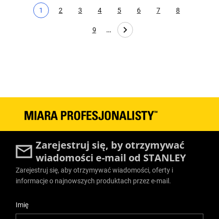
1
2
3
4
5
6
7
8
Bieżąca strona
Page
Page
Page
Page
Page
Page
Page
…
9
Page
Zarejestruj się, by otrzymywać
wiadomości e-mail od STANLEY
Zarejestruj się, aby otrzymywać wiadomości, oferty i
informacje o najnowszych produktach przez e-mail.
User Details
Imię