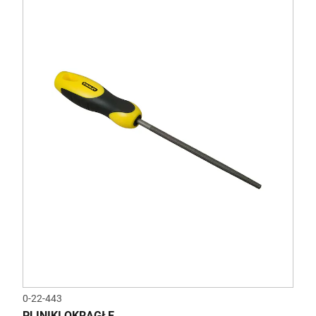
0-22-443
PLINIKI OKRĄGŁE