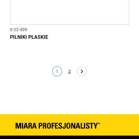
0-22-499
PILNIKI PŁASKIE
1
2
Bieżąca strona
Page