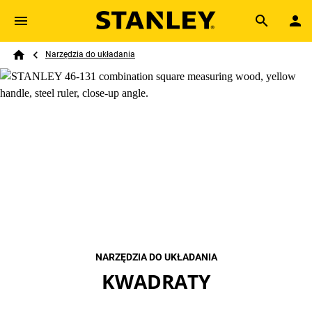
Skip to main content
Breadcrumb
Search
Narzędzia do układania
Home
NARZĘDZIA DO UKŁADANIA
KWADRATY