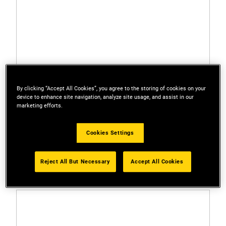
By clicking “Accept All Cookies”, you agree to the storing of cookies on your
device to enhance site navigation, analyze site usage, and assist in our
marketing efforts.
Cookies Settings
1-45-685
Reject All But Necessary
Accept All Cookies
KĄTOWNIK STALOWY Z PODZIAŁKĄ