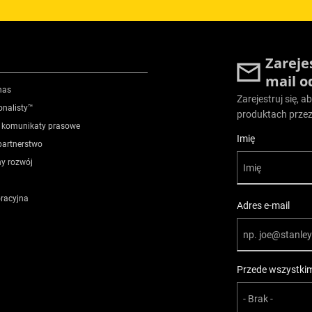
Zareje
mail o
nas
Zarejestruj się, 
onalisty™
produktach przez
 komunikaty prasowe
User Details
Imię
partnerstwo
y rozwój
oracyjna
Adres e-mail
Przede wszystkim