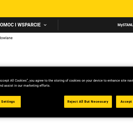
Skip to main content
OMOC I WSPARCIE
MySTAN
dowlane
Accept All Cookies”, you agree to the storing of cookies on your device to enhance site nav
nd assist in our marketing efforts.
 Settings
Reject All But Necessary
Accept 