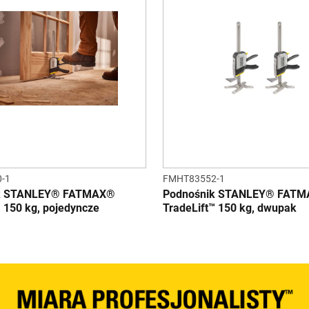
-1
FMHT83552-1
k STANLEY® FATMAX®
Podnośnik STANLEY® FAT
™ 150 kg, pojedyncze
TradeLift™ 150 kg, dwupak