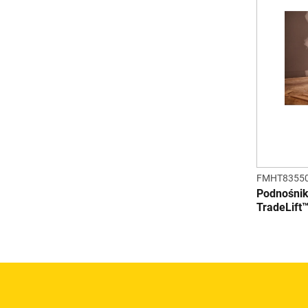
FMHT83550
Podnośni
TradeLift