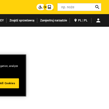
Search
LEY
Znajdź sprzedawcę
Zarejestruj narzędzie
PL | PL
igation, analyze
All Cookies